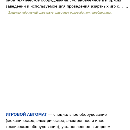
иное техническое оборудование), установленное в игорном
заведении и используемое для проведения азартных игр с… …
Энциклопедический словарь-справочник руководителя предприятия
ИГРОВОЙ АВТОМАТ
— специальное оборудование
(механическое, электрическое, электронное и иное
техническое оборудование), установленное в игорном