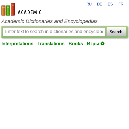
RU
DE
ES
FR
en-academic.com
Academic Dictionaries and Encyclopedias
Search!
Interpretations
Translations
Books
Игры ⚽