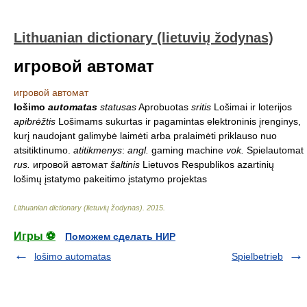
Lithuanian dictionary (lietuvių žodynas)
игровой автомат
игровой автомат
lošimo
automatas
statusas
Aprobuotas
sritis
Lošimai ir loterijos
apibrėžtis
Lošimams sukurtas ir pagamintas elektroninis įrenginys,
kurį naudojant galimybė laimėti arba pralaimėti priklauso nuo
atsitiktinumo.
atitikmenys
:
angl.
gaming machine
vok.
Spielautomat
rus.
игровой автомат
šaltinis
Lietuvos Respublikos azartinių
lošimų įstatymo pakeitimo įstatymo projektas
Lithuanian dictionary (lietuvių žodynas)
.
2015
.
Игры ⚽
Поможем сделать НИР
lošimo automatas
Spielbetrieb