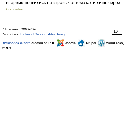
впервые появились на игровых автоматах и лишь через… …
Википедия
© Academic, 2000-2026
18+
Contact us:
Technical Support
,
Advertising
Dictionaries export
, created on PHP,
Joomla,
Drupal,
WordPress,
MODx.