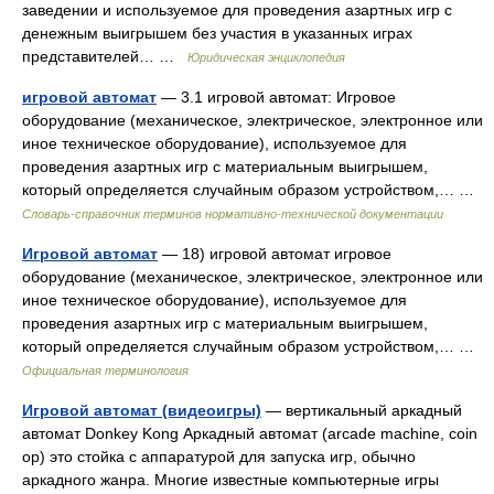
заведении и используемое для проведения азартных игр с
денежным выигрышем без участия в указанных играх
представителей… …
Юридическая энциклопедия
игровой автомат
— 3.1 игровой автомат: Игровое
оборудование (механическое, электрическое, электронное или
иное техническое оборудование), используемое для
проведения азартных игр с материальным выигрышем,
который определяется случайным образом устройством,… …
Словарь-справочник терминов нормативно-технической документации
Игровой автомат
— 18) игровой автомат игровое
оборудование (механическое, электрическое, электронное или
иное техническое оборудование), используемое для
проведения азартных игр с материальным выигрышем,
который определяется случайным образом устройством,… …
Официальная терминология
Игровой автомат (видеоигры)
— вертикальный аркадный
автомат Donkey Kong Аркадный автомат (arcade machine, coin
op) это стойка с аппаратурой для запуска игр, обычно
аркадного жанра. Многие известные компьютерные игры