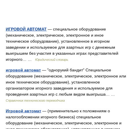
ИГРОВОЙ АВТОМАТ
— специальное оборудование
(механическое, электрическое, электронное и иное
техническое оборудование), установленное в игорном
заведении и используемое для азартных игр с денежным
выигрышем без участия в указанных играх представителей
игорного… …
Юридический словарь
игровой автомат
— "однорукий бандит" Специальное
оборудование (механическое, электрическое, электронное или
иное техническое оборудование), установленное
организатором игорного заведения и используемое для
проведения азартных игр с любым видом выигрыша… …
Справочник технического переводчика
Игровой автомат
— (применительно к положениям о
налогообложении игорного бизнеса) специальное
оборудование (механическое, электрическое, электронное и